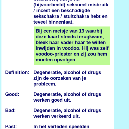
(bijvoorbeeld) seksueel misbruik
/ incest een beschadigde
sekschakra / stuitchakra hebt en
teveel binnenlaat.
Bij een meisje van 13 waarbij
deze kaart steeds terugkwam,
bleek haar vader haar te willen
inwijden in voodoo. Hij was zelf
voodoo-priester en zij zou hem
moeten opvolgen.
Definition:
Degeneratie, alcohol of drugs
zijn de oorzaken van je
probleem.
Good:
Degeneratie, alcohol of drugs
werken goed uit.
Bad:
Degeneratie, alcohol of drugs
werken verkeerd uit.
Past:
In het verleden speelden