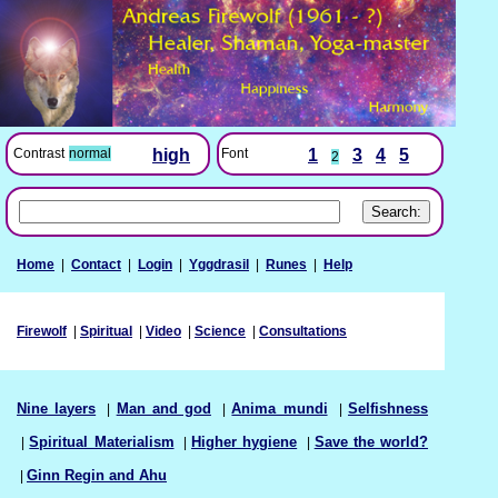
Font
1
3
4
5
Contrast
normal
high
2
Home
|
Contact
|
Login
|
Yggdrasil
|
Runes
|
Help
Firewolf
|
Spiritual
|
Video
|
Science
|
Consultations
Nine layers
|
Man and god
|
Anima mundi
|
Selfishness
|
Spiritual Materialism
|
Higher hygiene
|
Save the world?
|
Ginn Regin and Ahu