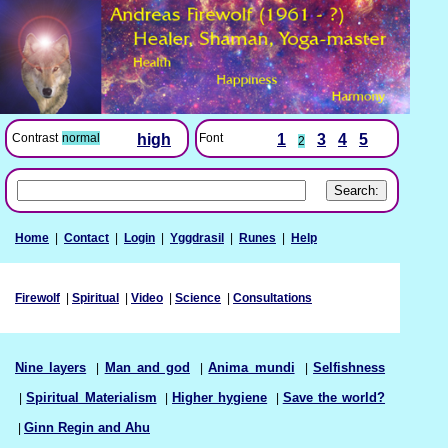
Font
1
3
4
5
Contrast
normal
high
2
Home
|
Contact
|
Login
|
Yggdrasil
|
Runes
|
Help
Firewolf
|
Spiritual
|
Video
|
Science
|
Consultations
Nine layers
|
Man and god
|
Anima mundi
|
Selfishness
|
Spiritual Materialism
|
Higher hygiene
|
Save the world?
|
Ginn Regin and Ahu